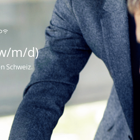
D
(w/m/d)
n Schweiz.