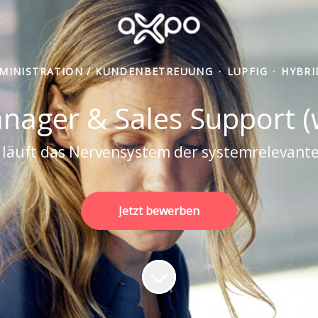
MINISTRATION / KUNDENBETREUUNG
·
LUPFIG
·
HYBRI
nager & Sales Support 
 läuft das Nervensystem der systemrelevante
Jetzt bewerben