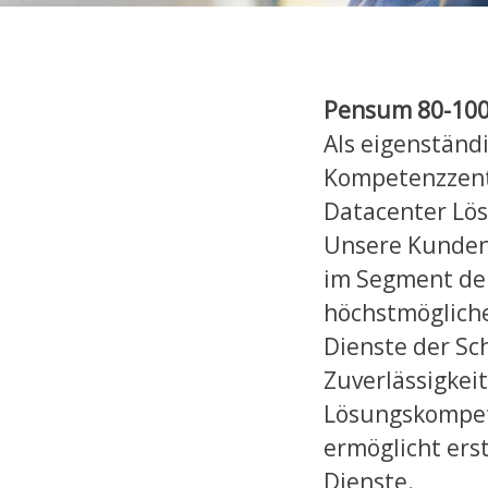
Pensum 80-10
Als eigenständ
Kompetenzzent
Datacenter Lö
Unsere Kunden 
im Segment der
höchstmögliche
Dienste der Sc
Zuverlässigkei
Lösungskompet
ermöglicht ers
Dienste.