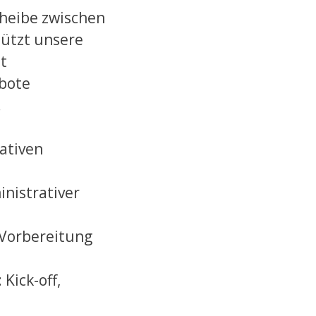
cheibe zwischen
ützt unsere
t
ebote
.
ativen
nistrativer
 Vorbereitung
Kick-off,