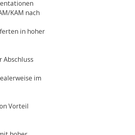
mentationen
t AM/KAM nach
ferten in hoher
r Abschluss
dealerweise im
on Vorteil
mit hoher