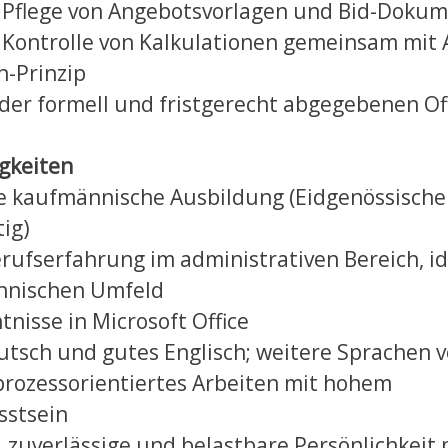
 Pflege von Angebotsvorlagen und Bid-Doku
 Kontrolle von Kalkulationen gemeinsam mi
-Prinzip
 der formell und fristgerecht abgegebenen Of
igkeiten
 kaufmännische Ausbildung (Eidgenössische
ig)
rufserfahrung im administrativen Bereich, i
chnischen Umfeld
nisse in Microsoft Office
utsch und gutes Englisch; weitere Sprachen v
rozessorientiertes Arbeiten mit hohem
sstsein
, zuverlässige und belastbare Persönlichkeit 