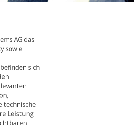
stems AG das
y sowie
befinden sich
den
elevanten
on,
e technische
re Leistung
ichtbaren